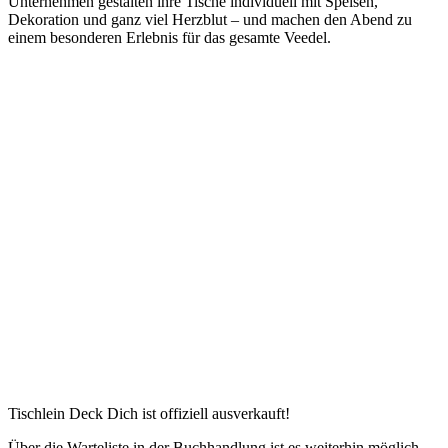
Unternehmen gestalten ihre Tische individuell mit Speisen,
Dekoration und ganz viel Herzblut – und machen den Abend zu
einem besonderen Erlebnis für das gesamte Veedel.
Tischlein Deck Dich ist offiziell ausverkauft!
Über die Warteliste in der Buchhandlung ist es weiterhin möglich,